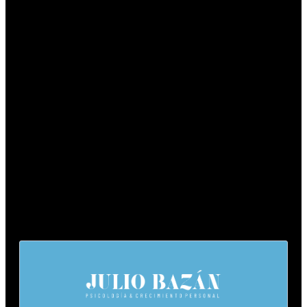
Un espacio donde espero poder brindarte lo necesario
para tu bienestar mental y emocional.
Links Importantes
AVISO LEGAL | POLÍTICA DE PRIVACIDAD |
POLÍTICA DE COOKIES | ACCESIBILIDAD