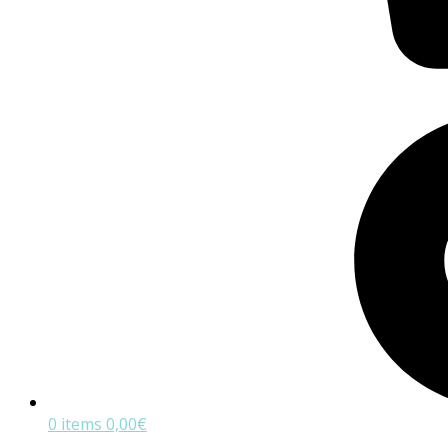
0 items
0,00
€